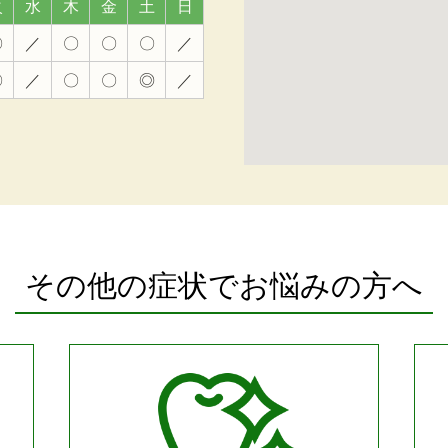
火
水
木
金
土
日
〇
／
〇
〇
〇
／
〇
／
〇
〇
◎
／
大
その他の症状でお悩みの方へ